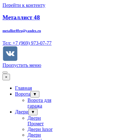
Перейти к контенту
Металлист 48
metallist48ru@yandex.ru
Тел: +7 (969) 973-07-77
Пропустить меню
×
Главная
Ворота
▼
Ворота для
гаража
Двери
▼
Двери
Промет
Двери luxor
Двери