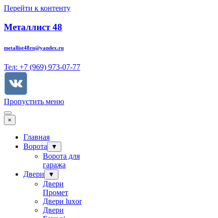
Перейти к контенту
Металлист 48
metallist48ru@yandex.ru
Тел: +7 (969) 973-07-77
Пропустить меню
×
Главная
Ворота
▼
Ворота для
гаража
Двери
▼
Двери
Промет
Двери luxor
Двери